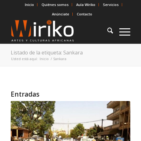
Inicio
Quiénes somos
Aula Wiriko
Servicios
Anúnciate
Contacto
Listado de la etiqueta: Sankara
Usted está aquí:
Inicio
/
Sankara
Entradas