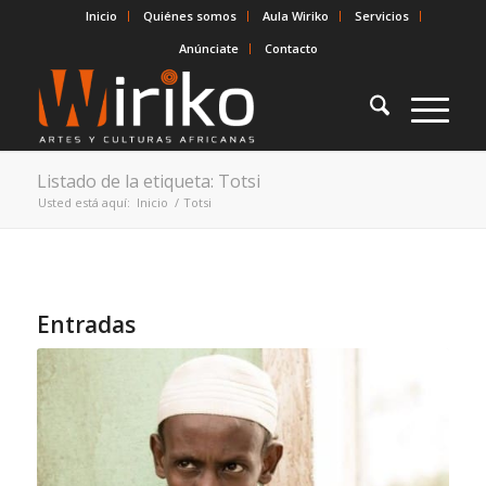
Inicio
Quiénes somos
Aula Wiriko
Servicios
Anúnciate
Contacto
Listado de la etiqueta: Totsi
Usted está aquí:
Inicio
/
Totsi
Entradas