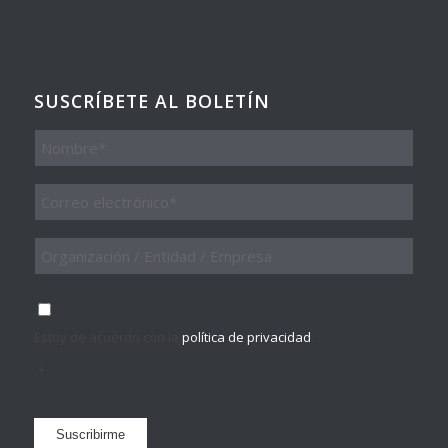
SUSCRÍBETE AL BOLETÍN
Nombre
Email
*
Organización
/
Entidad
/
Consentimiento
*
Empresa
Estoy de acuerdo con la
política de privacidad
.
*
Suscribirme