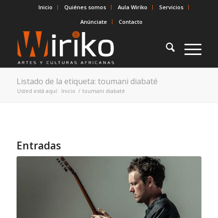
Inicio
Quiénes somos
Aula Wiriko
Servicios
Anúnciate
Contacto
Listado de la etiqueta: toumani diabaté
Usted está aquí:
Inicio
/
toumani diabaté
Entradas