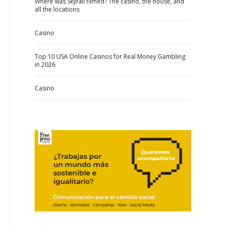
Where was Skyfall filmed? The casino, the house, and
all the locations
Casino
Top 10 USA Online Casinos for Real Money Gambling
in 2026
Casino