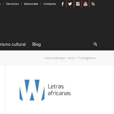
o
Servicios
Anúnciate
Contacto
rismo cultural
Blog
Usted está aquí:
Inicio
/
Transgénero