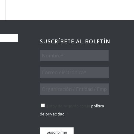
SUSCRÍBETE AL BOLETÍN
Nombre
Email
*
Organización
/
Entidad
Consentimiento
*
/
Estoy de acuerdo con la
política
Empresa
de privacidad
.
*
Suscribirme