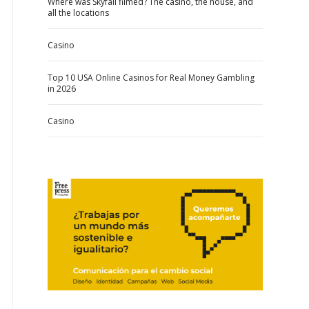
Where was Skyfall filmed? The casino, the house, and
all the locations
Casino
Top 10 USA Online Casinos for Real Money Gambling
in 2026
Casino