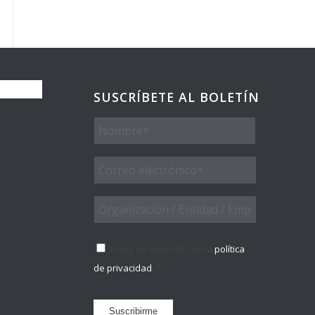
SUSCRÍBETE AL BOLETÍN
Nombre
Email
*
Organización
/
Entidad
Consentimiento
*
/
Estoy de acuerdo con la
política
Empresa
de privacidad
.
*
Suscribirme