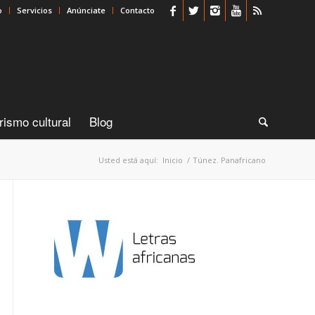
o
Servicios
Anúnciate
Contacto
rismo cultural
Blog
Usted está aquí:
Inicio
/
Túnez. Panafricano