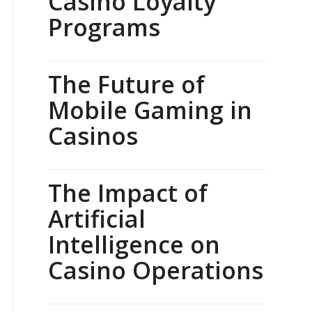
Casino Loyalty
Programs
The Future of
Mobile Gaming in
Casinos
The Impact of
Artificial
Intelligence on
Casino Operations