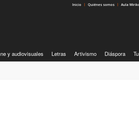
Inicio
Quiénes somos
Aula Wirik
ine y audiovisuales
Letras
Artivismo
Diáspora
Tu