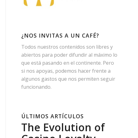
¿NOS INVITAS A UN CAFÉ?
Todos nuestros contenidos son libres y
abiertos para poder difundir al máximo lo
que está pasando en el continente. Pero
si nos apoyas, podemos hacer frente a
algunos gastos que nos permiten seguir
funcionando.
ÚLTIMOS ARTÍCULOS
The Evolution of