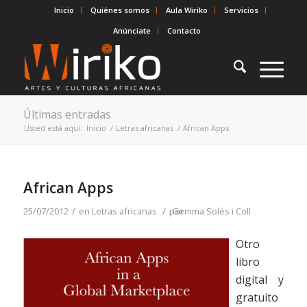
Inicio
Quiénes somos
Aula Wiriko
Servicios
Anúnciate
Contacto
Últimas entradas
Usted está aquí:
Inicio
/
Letras africanas
/
African Apps
African Apps
/
/
25/07/2012
en
Letras africanas
por
Gemma Solés i Coll
Otro
libro
digital y
gratuito