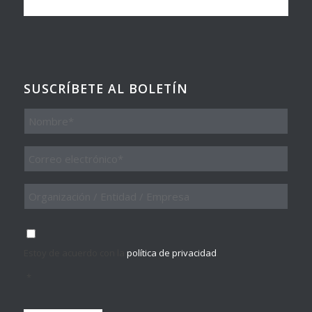
SUSCRÍBETE AL BOLETÍN
Nombre
Email
*
Organización
/
Entidad
/
Consentimiento
*
Empresa
Estoy de acuerdo con la
política de privacidad
.
*