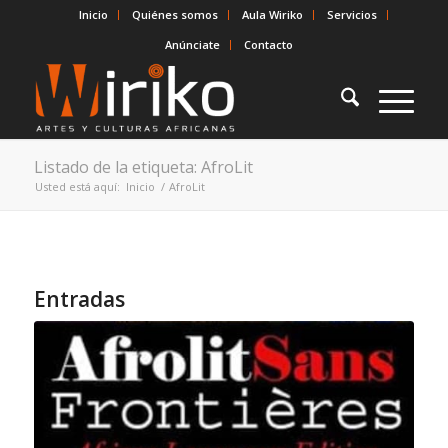
Inicio
Quiénes somos
Aula Wiriko
Servicios
Anúnciate
Contacto
Listado de la etiqueta: AfroLit
Usted está aquí:
Inicio
/
AfroLit
Entradas