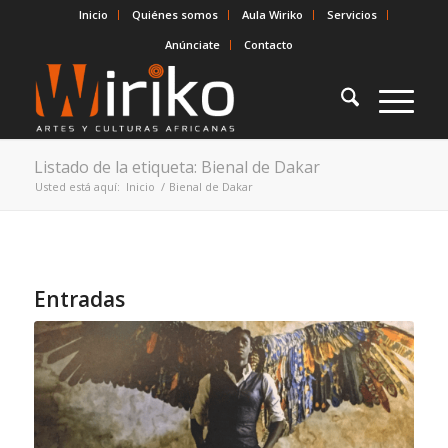
Inicio
Quiénes somos
Aula Wiriko
Servicios
Anúnciate
Contacto
Listado de la etiqueta: Bienal de Dakar
Usted está aquí:
Inicio
/
Bienal de Dakar
Entradas