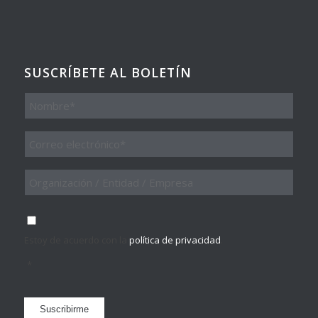
SUSCRÍBETE AL BOLETÍN
Nombre
Email
*
Organización
/
Entidad
/
Consentimiento
*
Empresa
Estoy de acuerdo con la
política de privacidad
.
*
Suscribirme