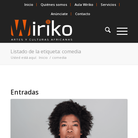
Inicio
Quiénes somos
Aula Wiriko
Servicios
Anúnciate
Contacto
Listado de la etiqueta: comedia
Usted está aquí:
Inicio
/
comedia
Entradas