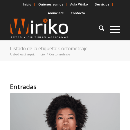
Inicio
Quiénes somos
Aula Wiriko
Servicios
Anúnciate
Contacto
Listado de la etiqueta: Cortometraje
Usted está aquí:
Inicio
/
Cortometraje
Entradas