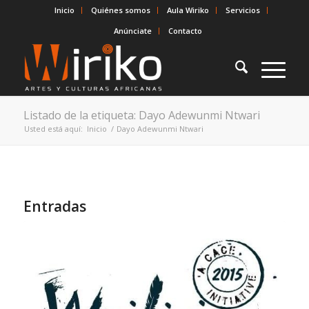
Inicio
Quiénes somos
Aula Wiriko
Servicios
Anúnciate
Contacto
Listado de la etiqueta: Dayo Adewunmi Ntwari
Usted está aquí:
Inicio
/
Dayo Adewunmi Ntwari
Entradas