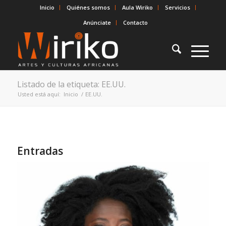
Inicio
Quiénes somos
Aula Wiriko
Servicios
Anúnciate
Contacto
Listado de la etiqueta: EE.UU.
Usted está aquí:
Inicio
/
EE.UU.
Entradas