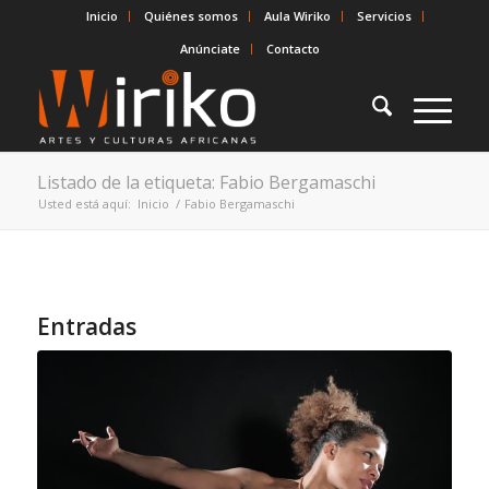
Inicio
Quiénes somos
Aula Wiriko
Servicios
Anúnciate
Contacto
Listado de la etiqueta: Fabio Bergamaschi
Usted está aquí:
Inicio
/
Fabio Bergamaschi
Entradas