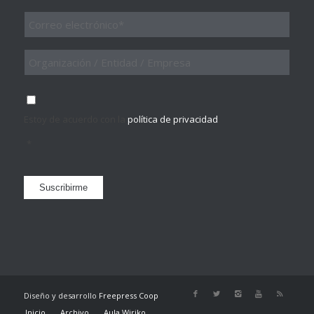
Email
*
Organización
/
Entidad
/
Consentimiento
*
Empresa
Estoy de acuerdo con la
política de privacidad
.
*
Suscribirme
Diseño y desarrollo
Freepress Coop
Inicio
Archivo
Aula Wiriko