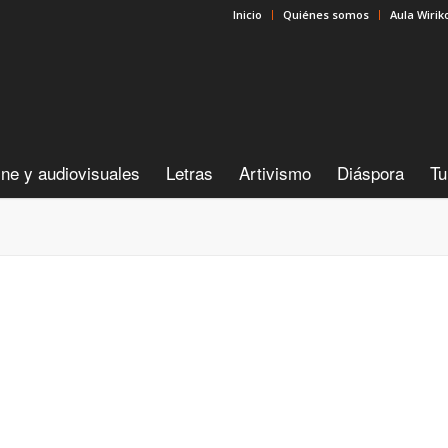
Inicio
Quiénes somos
Aula Wirik
ine y audiovisuales
Letras
Artivismo
Diáspora
Tu