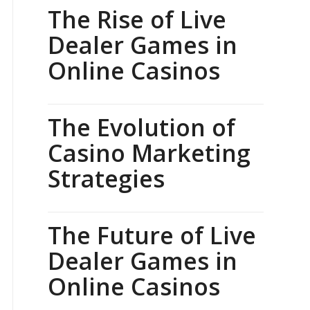
The Rise of Live
Dealer Games in
Online Casinos
The Evolution of
Casino Marketing
Strategies
The Future of Live
Dealer Games in
Online Casinos