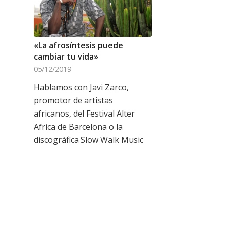
«La afrosíntesis puede
cambiar tu vida»
05/12/2019
Hablamos con Javi Zarco,
promotor de artistas
africanos, del Festival Alter
Africa de Barcelona o la
discográfica Slow Walk Music