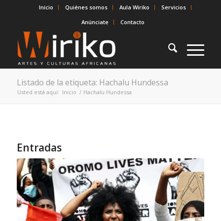
Inicio
Quiénes somos
Aula Wiriko
Servicios
Anúnciate
Contacto
Listado de la etiqueta: Hachalu Hundessa
Usted está aquí:
Inicio
/
Hachalu Hundessa
Entradas