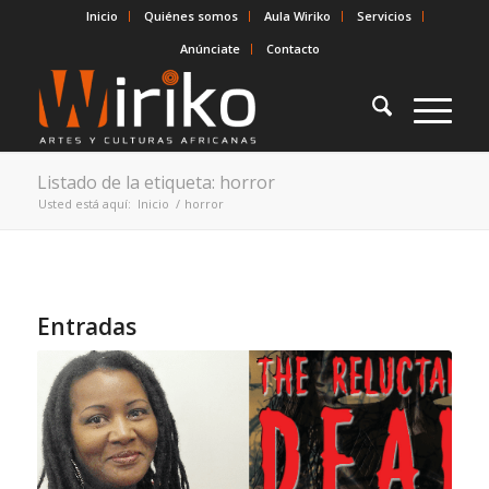
Inicio
Quiénes somos
Aula Wiriko
Servicios
Anúnciate
Contacto
Listado de la etiqueta: horror
Usted está aquí:
Inicio
/
horror
Entradas