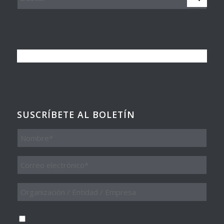
SUSCRÍBETE AL BOLETÍN
Nombre
Email
*
Organización
/
Entidad
/
Consentimiento
*
Empresa