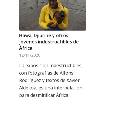
Hawa, Djibrine y otros
jóvenes indestructibles de
África
12/11/2020
La exposición Indestructibles,
con fotografías de Alfons
Rodríguez y textos de Xavier
Aldekoa, es una interpelación
para desmitificar África