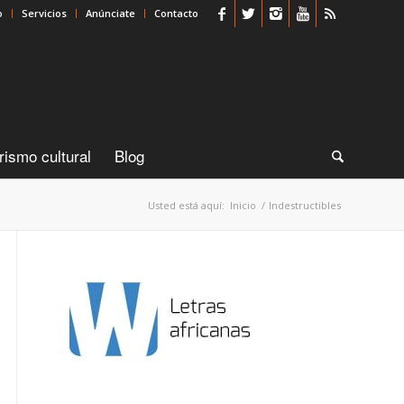
o
Servicios
Anúnciate
Contacto
rismo cultural
Blog
Usted está aquí:
Inicio
/
Indestructibles