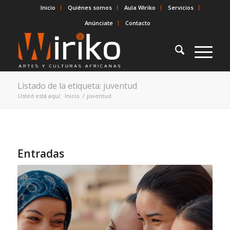
Inicio
Quiénes somos
Aula Wiriko
Servicios
Anúnciate
Contacto
Listado de la etiqueta: juventud
Usted está aquí:
Inicio
/
juventud
Entradas