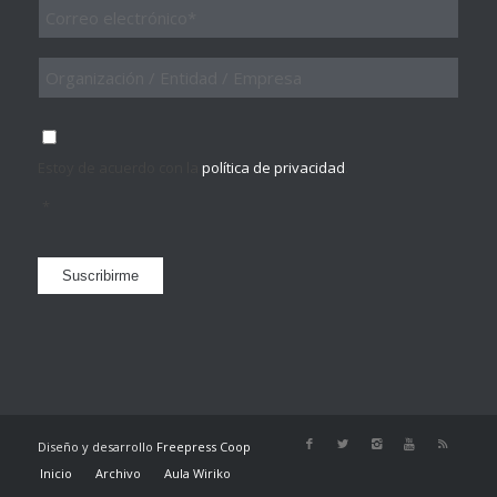
Email
*
Organización
/
Entidad
/
Consentimiento
*
Empresa
Estoy de acuerdo con la
política de privacidad
.
*
Suscribirme
Diseño y desarrollo
Freepress Coop
Inicio
Archivo
Aula Wiriko