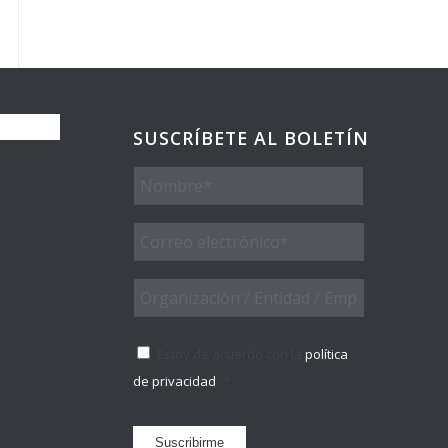
SUSCRÍBETE AL BOLETÍN
Nombre
Email
*
Organización
/
Entidad
Consentimiento
*
/
Estoy de acuerdo con la
política
Empresa
de privacidad
.
*
Suscribirme