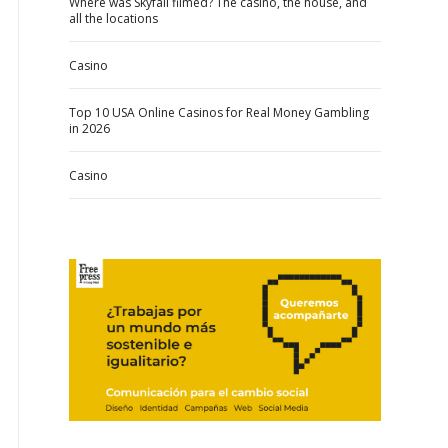
Where was Skyfall filmed? The casino, the house, and
all the locations
Casino
Top 10 USA Online Casinos for Real Money Gambling
in 2026
Casino