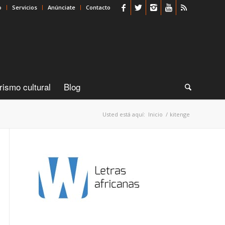
o
Servicios
Anúnciate
Contacto
rismo cultural
Blog
Usted está aquí:
Inicio
/
kitenge