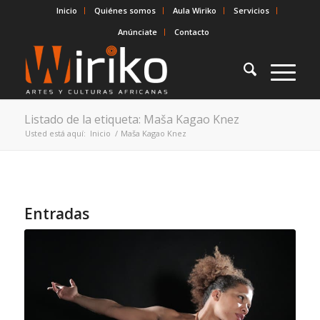
Inicio
Quiénes somos
Aula Wiriko
Servicios
Anúnciate
Contacto
Listado de la etiqueta: Maša Kagao Knez
Usted está aquí:
Inicio
/
Maša Kagao Knez
Entradas