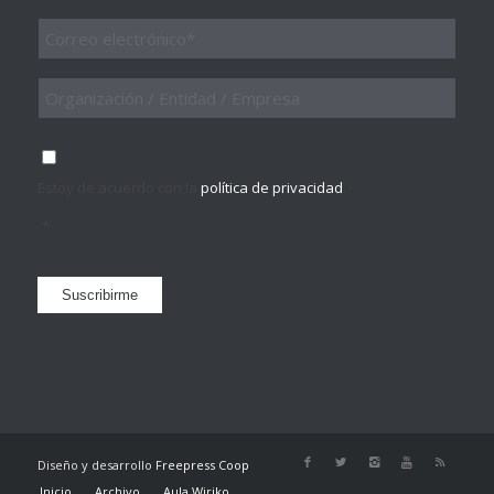
Email
*
Organización
/
Entidad
/
Consentimiento
*
Empresa
Estoy de acuerdo con la
política de privacidad
.
*
Suscribirme
Diseño y desarrollo
Freepress Coop
Inicio
Archivo
Aula Wiriko