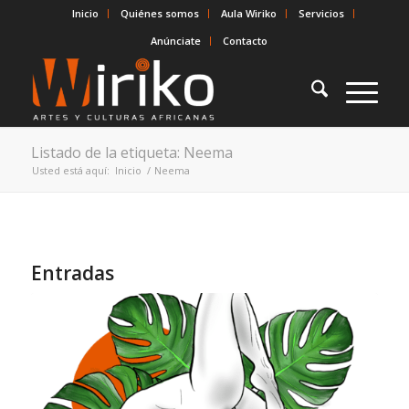
Inicio
Quiénes somos
Aula Wiriko
Servicios
Anúnciate
Contacto
Listado de la etiqueta: Neema
Usted está aquí:
Inicio
/
Neema
Entradas