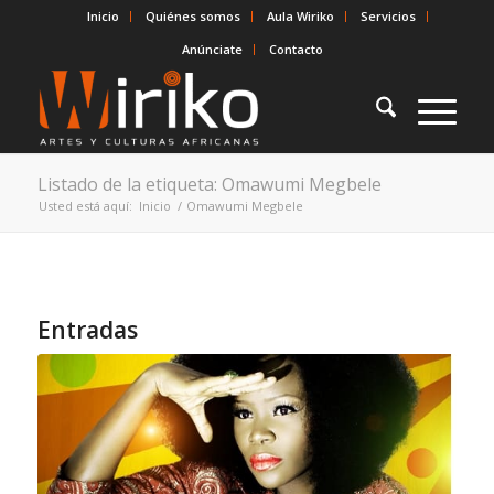
Inicio
Quiénes somos
Aula Wiriko
Servicios
Anúnciate
Contacto
Listado de la etiqueta: Omawumi Megbele
Usted está aquí:
Inicio
/
Omawumi Megbele
Entradas