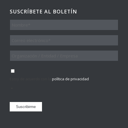
SUSCRÍBETE AL BOLETÍN
Nombre
Email
*
Organización
/
Entidad
/
Consentimiento
*
Empresa
Estoy de acuerdo con la
política de privacidad
.
*
Suscribirme