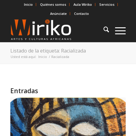
Inicio
Quiénes somos
Aula Wiriko
Servicios
Anúnciate
Contacto
Listado de la etiqueta: Racializada
Usted está aquí:
Inicio
/
Racializada
Entradas