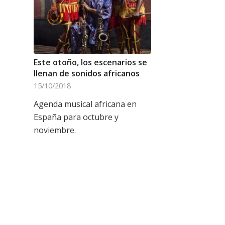
Este otoño, los escenarios se
llenan de sonidos africanos
15/10/2018
Agenda musical africana en
España para octubre y
noviembre.