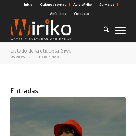
Inicio
Quiénes somos
Aula Wiriko
Servicios
Anúnciate
Contacto
Listado de la etiqueta: Siwo
Usted está aquí:
Inicio
/
Siwo
Entradas