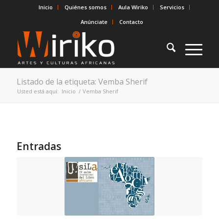
Inicio
Quiénes somos
Aula Wiriko
Servicios
Anúnciate
Contacto
Listado de la etiqueta: Vemba Sherif
Usted está aquí:
Inicio
/
Vemba Sherif
Entradas