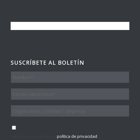
SUSCRÍBETE AL BOLETÍN
Nombre
Email
*
Organización
/
Entidad
/
Consentimiento
*
Empresa
Estoy de acuerdo con la
política de privacidad
.