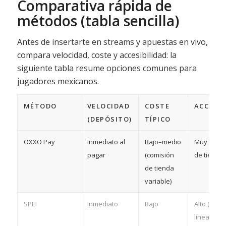
Comparativa rápida de
métodos (tabla sencilla)
Antes de insertarte en streams y apuestas en vivo,
compara velocidad, coste y accesibilidad: la
siguiente tabla resume opciones comunes para
jugadores mexicanos.
MÉTODO
VELOCIDAD
COSTE
ACCESIB
(DEPÓSITO)
TÍPICO
OXXO Pay
Inmediato al
Bajo–medio
Muy alto (
pagar
(comisión
de tiendas
de tienda
variable)
SPEI
Inmediato
Bajo
Alto (banc
línea)