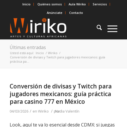
Inicio
Quiénes somos
Aula Wiriko
Servicios
Anúnciate
Contacto
Últimas entradas
Usted está aquí:
Inicio
/
Wiriko
/
Conversión de divisas y Twitch para jugadores mexicanos: guía
práctica pa...
Conversión de divisas y Twitch para
jugadores mexicanos: guía práctica
para casino 777 en México
/
/
04/03/2026
en
Wiriko
por
Nadia Valentín
Look, aquí te va lo esencial desde CDMX: si juegas