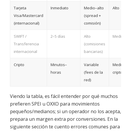
Tarjeta
Inmediato
Medio–alto
Alto
Visa/Mastercard
(spread +
(internacional)
comisión)
SWIFT /
2–5 días
Alto
Medio
Transferencia
(comisiones
internacional
bancarias)
Cripto
Minutos–
Variable
Medio (re
horas
(fees de la
cripto-wall
red)
Viendo la tabla, es fácil entender por qué muchos
prefieren SPEI u OXXO para movimientos
pequeños/medianos; si un operador no los acepta,
prepara un margen extra por conversiones. En la
siguiente sección te cuento errores comunes para