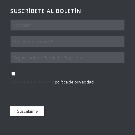
SUSCRÍBETE AL BOLETÍN
Nombre
Email
*
Organización
/
Entidad
/
Consentimiento
*
Empresa
Estoy de acuerdo con la
política de privacidad
.
*
Suscribirme