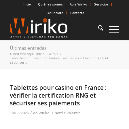
Inicio
Quiénes somos
Aula Wiriko
Servicios
Anúnciate
Contacto
Últimas entradas
Usted está aquí:
Inicio
/
Wiriko
/
Tablettes pour casino en France : vérifier la certification RNG et
sécuriser s...
Tablettes pour casino en France :
vérifier la certification RNG et
sécuriser ses paiements
/
/
19/02/2026
en
Wiriko
por
Nadia Valentín