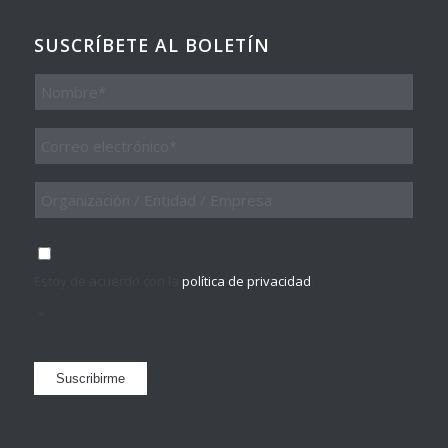
SUSCRÍBETE AL BOLETÍN
Nombre
Email
*
Organización
/
Entidad
/
Consentimiento
*
Empresa
Estoy de acuerdo con la
política de privacidad
.
*
Suscribirme