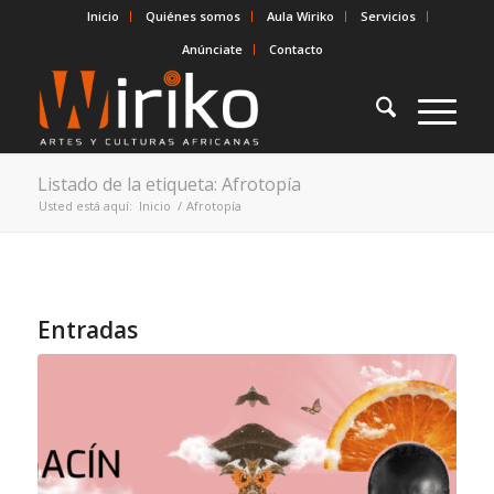
Inicio
Quiénes somos
Aula Wiriko
Servicios
Anúnciate
Contacto
Listado de la etiqueta: Afrotopía
Usted está aquí:
Inicio
/
Afrotopía
Entradas