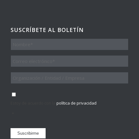
SUSCRÍBETE AL BOLETÍN
Nombre
Email
*
Organización
/
Entidad
/
Consentimiento
*
Empresa
Estoy de acuerdo con la
política de privacidad
.
*
Suscribirme