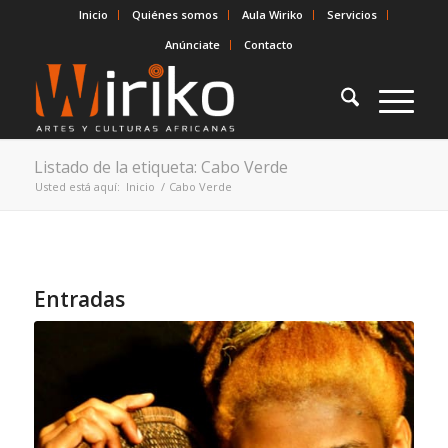
Inicio
Quiénes somos
Aula Wiriko
Servicios
Anúnciate
Contacto
Listado de la etiqueta: Cabo Verde
Usted está aquí:
Inicio
/
Cabo Verde
Entradas