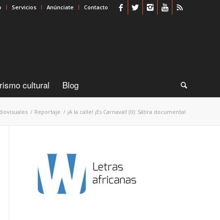
o
Servicios
Anúnciate
Contacto
rismo cultural
Blog
diovisuales
/
Reportaje
/
¡A la calle! ¡Es Carnaval! (II): Sátira documental