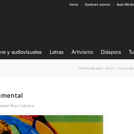
Inicio
Quiénes somos
Aula Wirik
ine y audiovisuales
Letras
Artivismo
Diáspora
Tu
Usted está aquí:
Inicio
/
Cine y Au
ocumental
stian Ruiz-Cabrera