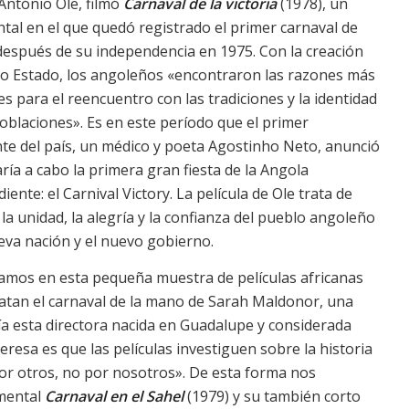
António Ole, filmó
Carnaval de la victoria
(1978), un
al en el que quedó registrado el primer carnaval de
espués de su independencia en 1975. Con la creación
vo Estado, los angoleños «encontraron las razones más
s para el reencuentro con las tradiciones y la identidad
oblaciones». Es en este período que el primer
te del país, un médico y poeta Agostinho Neto, anunció
aría a cabo la primera gran fiesta de la Angola
iente: el Carnival Victory. La película de Ole trata de
la unidad, la alegría y la confianza del pueblo angoleño
eva nación y el nuevo gobierno.
amos en esta pequeña muestra de películas africanas
atan el carnaval de la mano de Sarah Maldonor, una
cía esta directora nacida en Guadalupe y considerada
eresa es que las películas investiguen sobre la historia
 por otros, no por nosotros». De esta forma nos
umental
Carnaval en el Sahel
(1979) y su también corto