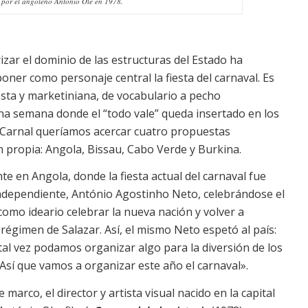
o por el angoleño António Ole en 1978.
rizar el dominio de las estructuras del Estado ha
oner como personaje central la fiesta del carnaval. Es
esta y marketiniana, de vocabulario a pecho
na semana donde el “todo vale” queda insertado en los
n Carnal queríamos acercar cuatro propuestas
 propia: Angola, Bissau, Cabo Verde y Burkina.
 en Angola, donde la fiesta actual del carnaval fue
independiente, António Agostinho Neto, celebrándose el
como ideario celebrar la nueva nación y volver a
 régimen de Salazar. Así, el mismo Neto espetó al país:
al vez podamos organizar algo para la diversión de los
 Así que vamos a organizar este año el carnaval».
e marco, el director y artista visual nacido en la capital