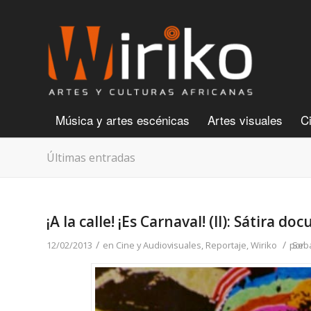
Música y artes escénicas
Artes visuales
C
Últimas entradas
¡A la calle! ¡Es Carnaval! (II): Sátira d
/
/
12/02/2013
en
Cine y Audiovisuales
,
Reportaje
,
Wiriko
por
Seba