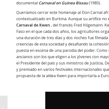
documental
Carnaval en Guinea Bissau
(1980).
Queríamos cerrar este homenaje al Don Carnal afr
contextualizado en Burkina. Aunque su artífice no 
Carnaval de Kwen
,
del francés Fred Hilgemann. K
Faso en el que cada dos años, los agricultores orga
una duración de tres días y dos noches fue filmad
creencias de esta sociedad y desafiando la cohesión
puesta en escena de una parodia del poder. Como 
ancianos son los que eligen a los jóvenes con may
el Presidente del país y sus ministros de Justicia,
y premiado en varios festivales internacionales qu
propuesta de la aldea Kwen para importarla a Eur
¡A la calle! ¡Es Carnaval!
(I): África Oriental está