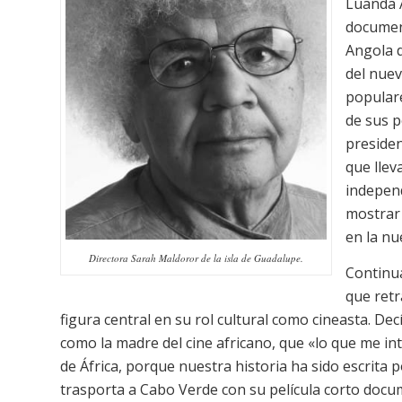
Luanda 
document
Angola d
del nue
populare
de sus p
presiden
que llev
independ
mostrar 
en la nu
Directora Sarah Maldoror de la isla de Guadalupe.
Continu
que retr
figura central en su rol cultural como cineasta. De
como la madre del cine africano, que «lo que me int
de África, porque nuestra historia ha sido escrita
trasporta a Cabo Verde con su película corto doc