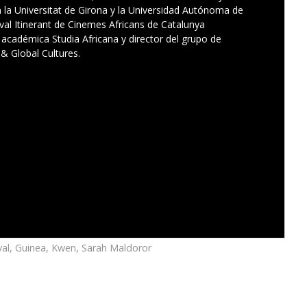
 la Universitat de Girona y la Universidad Autónoma de
tival Itinerant de Cinemes Africans de Catalunya
a académica Studia Africana y director del grupo de
& Global Cultures.
al
,
Guinea
,
Kwen
,
Sarah Maldoror