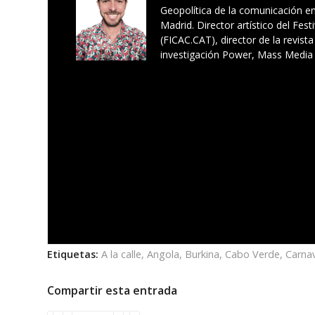
Geopolítica de la comunicación en
Madrid. Director artístico del Fes
(FICAC.CAT), director de la revist
investigación Power, Mass Media 
Etiquetas:
A la calle
,
Angola
,
Burkina
,
Cabo Verde
,
Carnav
Compartir esta entrada