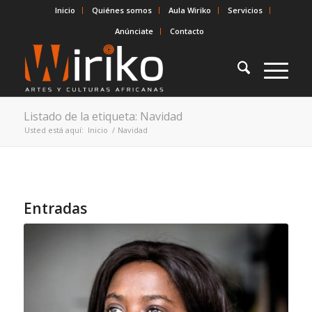
Inicio
Quiénes somos
Aula Wiriko
Servicios
Anúnciate
Contacto
Listado de la etiqueta: Navidad
Usted está aquí:
Inicio
/
Navidad
Entradas