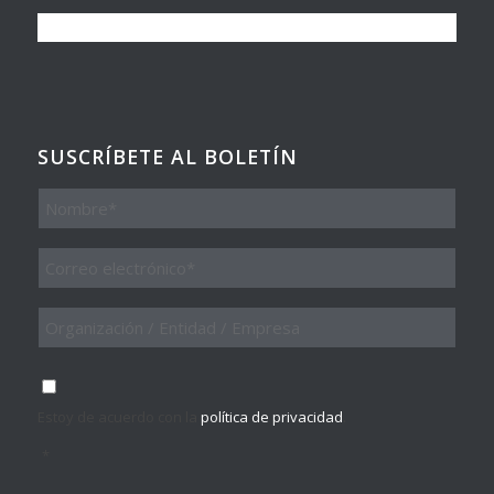
SUSCRÍBETE AL BOLETÍN
Nombre
Email
*
Organización
/
Entidad
/
Consentimiento
*
Empresa
Estoy de acuerdo con la
política de privacidad
.
*