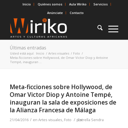
Inicio
Quiénes somos
Aula Wiriko
Servicios
Anúnciate
Contacto
Últimas entradas
Usted está aquí:
Inicio
/
Artes visuales
/
Foto
/
Meta-ficciones sobre Hollywood, de Omar Victor Diop y Antoine
Tempé, inauguran ...
Meta-ficciones sobre Hollywood, de
Omar Victor Diop y Antoine Tempé,
inauguran la sala de exposiciones de
la Alianza Francesa de Málaga
/
/
21/04/2016
en
Artes visuales
,
Foto
por
Estrella Sendra