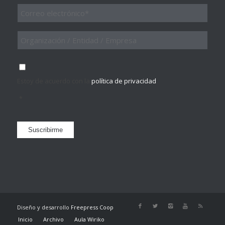
Email
*
Organización
/
Entidad
/
Consentimiento
*
Empresa
Estoy de acuerdo con la
política de privacidad
.
*
Suscribirme
Diseño y desarrollo
Freepress Coop
Inicio
Archivo
Aula Wiriko