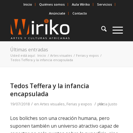
Inicio
Quiénes somos
Aula Wiriko
Servicios
Anúnciate
Contacto
Últimas entradas
Usted está aquí:
Inicio
/
Artes visuales
/
Ferias y expos
/
Tedos Teffera y la infancia encapsulada
Tedos Teffera y la infancia
encapsulada
/
/
19/07/2018
en
Artes visuales
,
Ferias y expos
por
Alicia Justo
Los boliches son una creación humana, pero
suponen también un universo atractivo capaz de