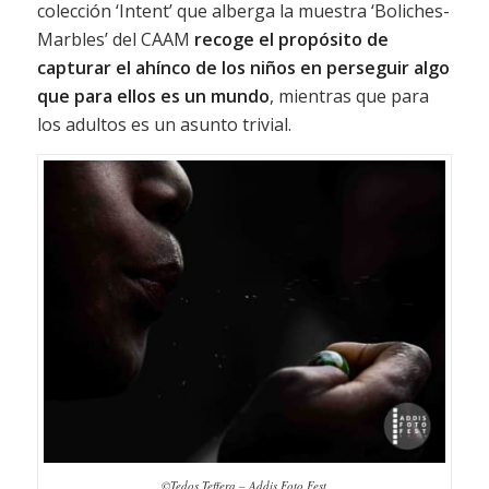
colección ‘Intent’ que alberga la muestra ‘Boliches-
Marbles’ del CAAM
recoge el propósito de
capturar el ahínco de los niños en perseguir algo
que para ellos es un mundo
, mientras que para
los adultos es un asunto trivial.
©Tedos Teffera – Addis Foto Fest