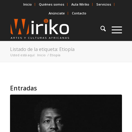
Inicio
Quiénes somos
Aula Wiriko
Servicios
Anúnciate
Contacto
Listado de la etiqueta: Etiopía
Usted está aquí:
Inicio
/
Etiopía
Entradas