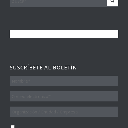
SUSCRÍBETE AL BOLETÍN
Nombre
Email
*
Organización
/
Entidad
/
Consentimiento
*