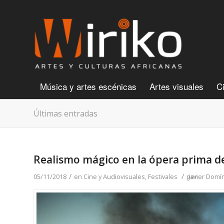
Música y artes escénicas
Artes visuales
C
Últimas entradas
Realismo mágico en la ópera prima 
/
/
05/11/2018
en
Cine y Audiovisuales
,
Festivales
por
Javier Dom