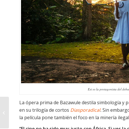
Esi es la protagonista del de
La ópera prima de Bazawule destila simbología y p
Film Africa 2018: la
en su trilogía de cortos
Diasporadical
.
Sin embargo
celebración
londinense de los
la película pone también el foco en la minería ilegal 
cines africanos
“El cine no ha sido muy justo con África. Si ves la