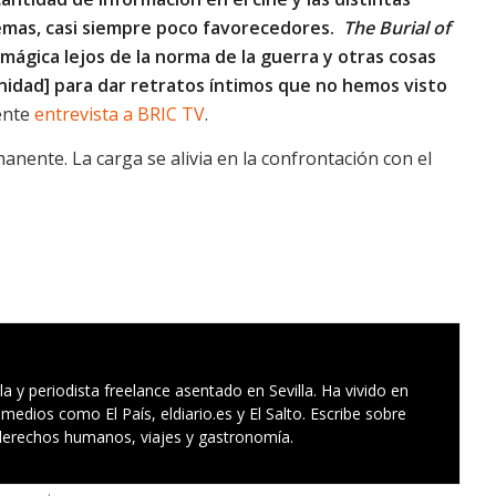
emas, casi siempre poco favorecedores.
The Burial of
mágica lejos de la norma de la guerra y otras cosas
nidad] para dar retratos íntimos que no hemos visto
ente
entrevista a BRIC TV
.
manente. La carga se alivia en la confrontación con el
a y periodista freelance asentado en Sevilla. Ha vivido en
medios como El País, eldiario.es y El Salto. Escribe sobre
, derechos humanos, viajes y gastronomía.