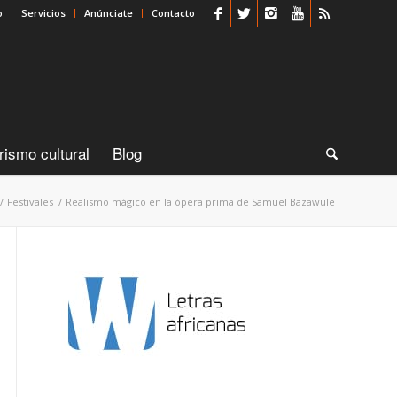
o
Servicios
Anúnciate
Contacto
rismo cultural
Blog
/
Festivales
/
Realismo mágico en la ópera prima de Samuel Bazawule