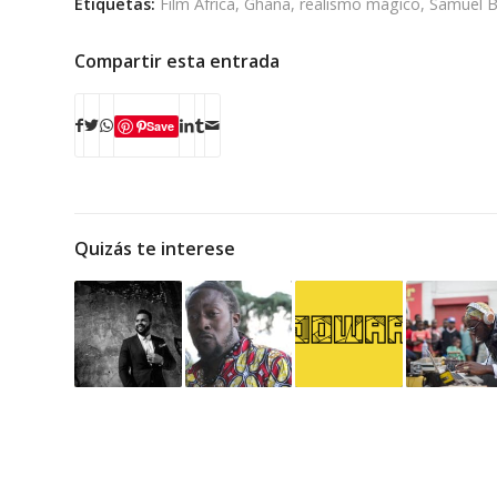
Etiquetas:
Film Africa
,
Ghana
,
realismo mágico
,
Samuel 
Compartir esta entrada
Save
Quizás te interese