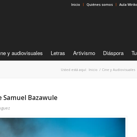
Inicio
Quiénes somos
Aula Wirik
ine y audiovisuales
Letras
Artivismo
Diáspora
Tu
Usted está aquí:
Inicio
/
Cine y Audiovisuales
de Samuel Bazawule
ínguez