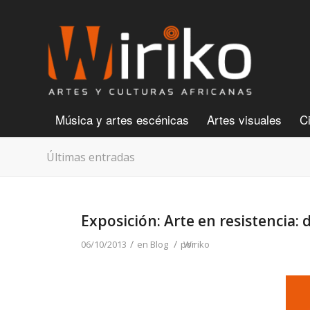
Música y artes escénicas
Artes visuales
C
Últimas entradas
Exposición: Arte en resistencia: 
/
/
06/10/2013
en
Blog
por
Wiriko