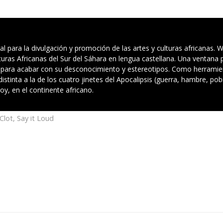
 para la divulgación y promoción de las artes y culturas africanas. Wir
uras Africanas del Sur del Sáhara en lengua castellana. Una ventana p
para acabar con su desconocimiento y estereotipos. Como herramienta
istinta a la de los cuatro jinetes del Apocalipsis (guerra, hambre, po
oy, en el continente africano.
 Clot
,
Say it Loud