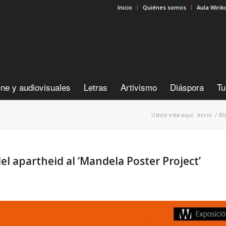
Inicio
Quiénes somos
Aula Wirik
ine y audiovisuales
Letras
Artivismo
Diáspora
Tu
Usted está aquí:
Inicio
/
Bl
del apartheid al ‘Mandela Poster Project’