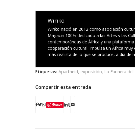
Wiriko
Wiriko nació en 2012 como asociación cultural
Magacín 100% dedicado a las Artes y las Cult
contemporáneas de África y una plataforma 
cooperación cultural, impulsa un África muy d
más realista de lo que se produce, a día de h
Etiquetas:
Apartheid
,
exposición
,
La Farinera del
Compartir esta entrada
Save