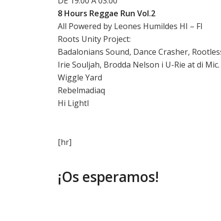
DE 19:00 A 03:00
8 Hours Reggae Run Vol.2
All Powered by Leones Humildes HI – FI
Roots Unity Project:
Badalonians Sound, Dance Crasher, Rootles
Irie Souljah, Brodda Nelson i U-Rie at di Mic.
Wiggle Yard
Rebelmadiaq
Hi LightI
[hr]
¡Os esperamos!