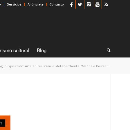
o
Servicios
Anúnciate
Contacto
rismo cultural
Blog
og
/
Exposición: Arte en resistencia: del apartheid al ‘Mandela Poster ...