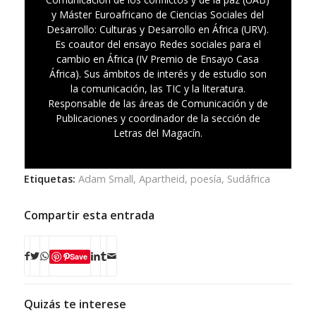
y Máster Euroafricano de Ciencias Sociales del
Desarrollo: Culturas y Desarrollo en África (URV).
Es coautor del ensayo Redes sociales para el
cambio en África (IV Premio de Ensayo Casa
África). Sus ámbitos de interés y de estudio son
la comunicación, las TIC y la literatura.
Responsable de las áreas de Comunicación y de
Publicaciones y coordinador de la sección de
Letras del Magacín.
Etiquetas:
Adam Small
,
Apartheid
,
poesía
,
Sudáfrica
Compartir esta entrada
Save
Quizás te interese