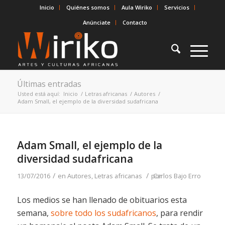
Inicio
Quiénes somos
Aula Wiriko
Servicios
Anúnciate
Contacto
Últimas entradas
Usted está aquí:
Inicio
/
Letras africanas
/
Autores
/
Adam Small, el ejemplo de la diversidad sudafricana
Adam Small, el ejemplo de la
diversidad sudafricana
/
/
13/07/2016
en
Autores
,
Letras africanas
por
Carlos Bajo Erro
Los medios se han llenado de obituarios esta
semana,
sobre todo los sudafricanos
, para rendir