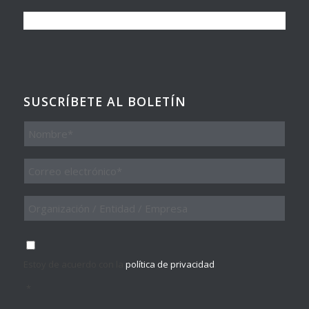
SUSCRÍBETE AL BOLETÍN
Nombre
Email
*
Organización
/
Entidad
/
Consentimiento
*
Empresa
Estoy de acuerdo con la
política de privacidad
.
*