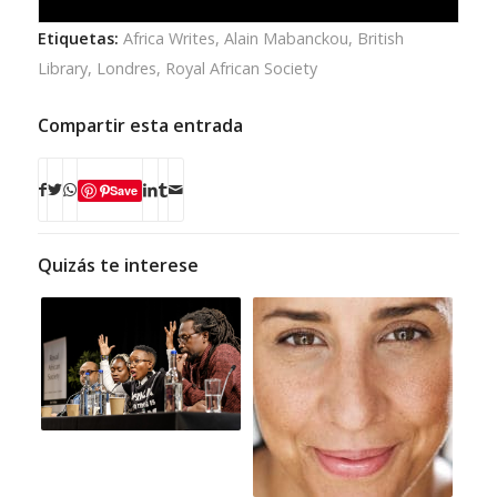
Etiquetas:
Africa Writes
,
Alain Mabanckou
,
British
Library
,
Londres
,
Royal African Society
Compartir esta entrada
Save
Quizás te interese