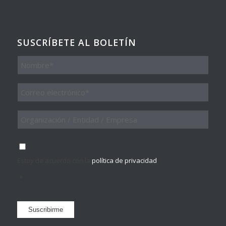
SUSCRÍBETE AL BOLETÍN
Nombre
Email
*
Organización
/
Entidad
/
Consentimiento
*
Empresa
Estoy de acuerdo con la
política de privacidad
.
*
Suscribirme