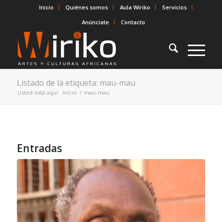
Inicio
Quiénes somos
Aula Wiriko
Servicios
Anúnciate
Contacto
Listado de la etiqueta: mau-mau
Usted está aquí:
Inicio
/
mau-mau
Entradas