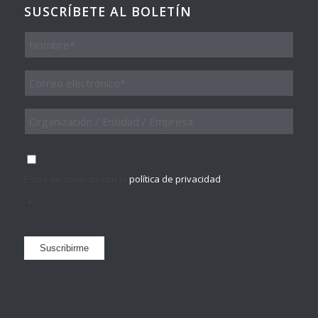
SUSCRÍBETE AL BOLETÍN
Nombre
Email
*
Organización
/
Entidad
/
Consentimiento
*
Empresa
Estoy de acuerdo con la
política de privacidad
.
*
Suscribirme