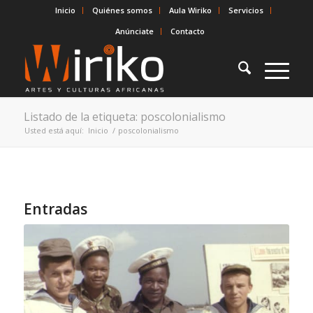
Inicio
Quiénes somos
Aula Wiriko
Servicios
Anúnciate
Contacto
Listado de la etiqueta: poscolonialismo
Usted está aquí:
Inicio
/
poscolonialismo
Entradas