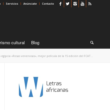
o
Servicios
Anúnciate
Contacto
rismo cultural
Blog
a egipcia «Rosas venenosas», mejor película de la 15 edición del FCAT...