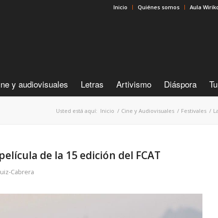
Inicio
Quiénes somos
Aula Wirik
ine y audiovisuales
Letras
Artivismo
Diáspora
Tu
Usted está aquí:
Inicio
/
Cine y Audiovisuales
/
Festivales
/
L
elícula de la 15 edición del FCAT
uiz-Cabrera