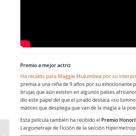
Premio a mejor actriz
Ha recaído para Maggie Mulumbwa por su interpr
premia a una niña de 9 años por su emocionante p
brujas que aún existen en algunos países africano
dio este papel del que el jurado destaca «su lumino
matices que despliega que van de la magia a la poe
Esta película también ha recibido el
Premio Honoríf
Grupo Bogolán
Largometraje de Ficción de la sección Hipermetrop
Kasobane: «Es para