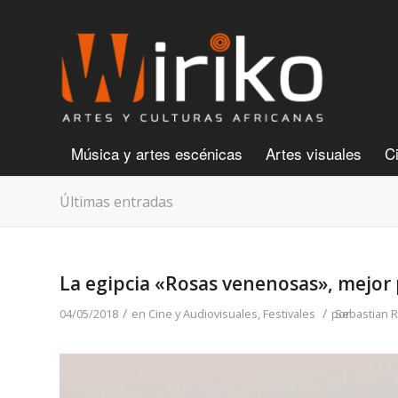
Música y artes escénicas
Artes visuales
C
Últimas entradas
La egipcia «Rosas venenosas», mejor p
/
/
04/05/2018
en
Cine y Audiovisuales
,
Festivales
por
Sebastian R