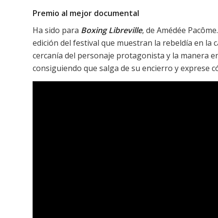
Premio al mejor documental
Ha sido para
Boxing Libreville
, de Amédée Pacôme.
edición del festival que muestran la rebeldía en la
cercanía del personaje protagonista y la manera e
consiguiendo que salga de su encierro y exprese c