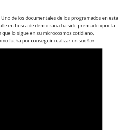
 Uno de los documentales de los programados en esta
 calle en busca de democracia ha sido premiado «por la
n que lo sigue en su microcosmos cotidiano,
ómo lucha por conseguir realizar un sueño».