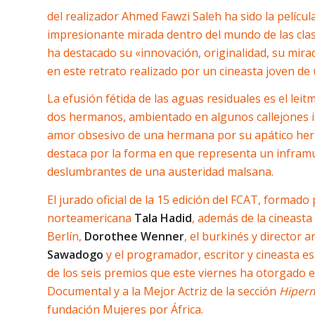
del realizador Ahmed Fawzi Saleh ha sido la películ
impresionante mirada dentro del mundo de las clases
ha destacado su «innovación, originalidad, su mirad
en este retrato realizado por un cineasta joven de
La efusión fétida de las aguas residuales es el leit
dos hermanos, ambientado en algunos callejones infe
amor obsesivo de una hermana por su apático her
destaca por la forma en que representa un inframu
deslumbrantes de una austeridad malsana.
El jurado oficial de la 15 edición del FCAT, formado
norteamericana
Tala Hadid
, además de la cineast
Berlín,
Dorothee Wenner
, el burkinés y director a
Sawadogo
y el programador, escritor y cineasta e
de los seis premios que este viernes ha otorgado el
Documental y a la Mejor Actriz de la sección
Hiper
fundación Mujeres por África.