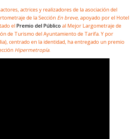
ctores, actrices y realizadores de la asociación del
rtometraje de la Sección
En breve
, apoyado por el Hotel
tado el
Premio del Público
al Mejor Largometraje de
ción de Turismo del Ayuntamiento de Tarifa. Y por
talia), centrado en la identidad, ha entregado un premio
sección
Hipermetropía
.