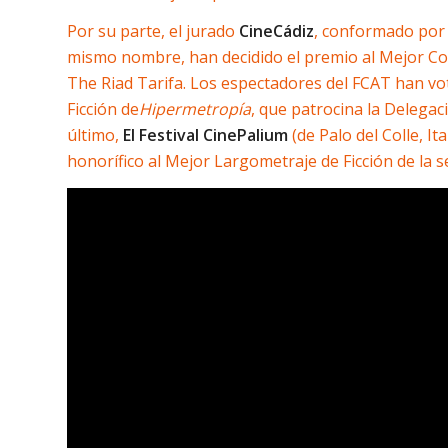
Por su parte, el jurado
CineCádiz
, conformado por a
mismo nombre, han decidido el premio al Mejor Co
The Riad Tarifa. Los espectadores del FCAT han vo
Ficción de
Hipermetropía
, que patrocina la Delega
último,
El Festival CinePalium
(de Palo del Colle, I
honorífico al Mejor Largometraje de Ficción de la 