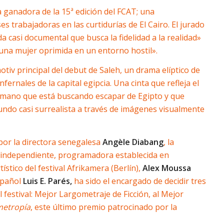
a ganadora de la 15ª edición del FCAT; una
 trabajadoras en las curtidurías de El Cairo. El jurado
a casi documental que busca la fidelidad a la realidad»
 una mujer oprimida en un entorno hostil».
motiv principal del debut de Saleh, un drama elíptico de
rnales de la capital egipcia. Una cinta que refleja el
mano que está buscando escapar de Egipto y que
ndo casi surrealista a través de imágenes visualmente
 por la directora senegalesa
Angèle Diabang
, la
a independiente, programadora establecida en
rtístico del festival Afrikamera (Berlín),
Alex Moussa
spañol
Luis E. Parés,
ha sido el encargado de decidir tres
 festival: Mejor Largometraje de Ficción, al Mejor
metropía
, este último premio patrocinado por la