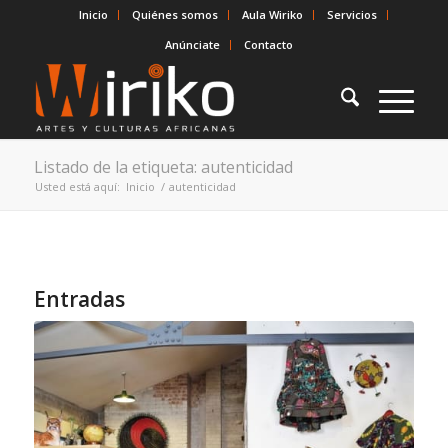
Inicio
Quiénes somos
Aula Wiriko
Servicios
Anúnciate
Contacto
Listado de la etiqueta: autenticidad
Usted está aquí:
Inicio
/
autenticidad
Entradas