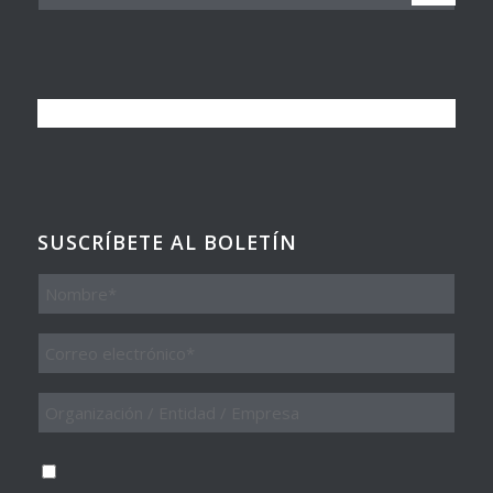
SUSCRÍBETE AL BOLETÍN
Nombre
Email
*
Organización
/
Entidad
/
Consentimiento
*
Empresa