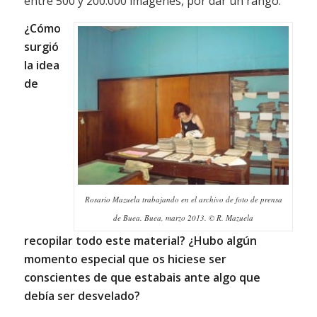
entre 500 y 200.000 imágenes, por dar un rango.
¿Cómo
surgió
la idea
de
Rosario Mazuela trabajando en el archivo de foto de prensa
de Buea. Buea, marzo 2013. © R. Mazuela
recopilar todo este material? ¿Hubo algún
momento especial que os hiciese ser
conscientes de que estabais ante algo que
debía
ser desvelado?