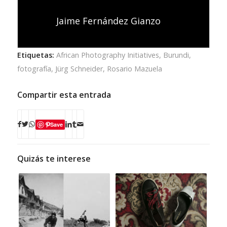
Jaime Fernández Gianzo
Etiquetas:
African Photography Initiatives
,
Burundi
,
fotografía
,
Jürg Schneider
,
Rosario Mazuela
Compartir esta entrada
Save
Quizás te interese