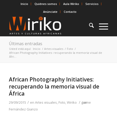
Inicio
Quiénes somos
Aula Wiriko
Servicios
Anúnciate
Contacto
Últimas entradas
Usted está aquí:
Inicio
/
Artes visuales
/
Foto
/
African Photography Initiatives: recuperando la memoria visual de
Áfri...
African Photography Initiatives:
recuperando la memoria visual de
África
/
/
29/09/2015
en
Artes visuales
,
Foto
,
Wiriko
por
Jaime
Fernández Gianzo