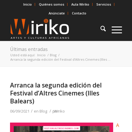
Inicio
Quiénes somos
Aula Wiriko
Servicios
Anúnciate
Contacto
Últimas entradas
Usted está aquí:
Inicio
/
Blog
/
Arranca la segunda edición del Festival d’Altres Cinemes (Illes ...
Arranca la segunda edición del
Festival d’Altres Cinemes (Illes
Balears)
/
/
06/09/2021
en
Blog
por
Wiriko
A