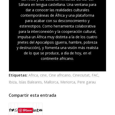
Sáhara en lengua castellana. Una ventana para
dar a conocer las realidades culturales
contemporáneas de África y una plataforma
para acabar con su desconocimiento y
estereotipos. Como herramienta colaborativa
para la interconexión y la cooperación cultural,
impulsa un África muy distinta a la de los cuatro
jinetes del Apocalipsis (guerra, hambre, pobreza
y destrucción), y fomenta una visión más realista
de lo que se produce, a día de hoy, en el
continente africano.
Etiquetas:
Africa
,
cine
,
Cine africano
,
Cineciutat
,
FAC
,
Ibiza
,
Islas Baleares
,
Mallorca
,
Menorca
,
Pere garau
Compartir esta entrada
Save