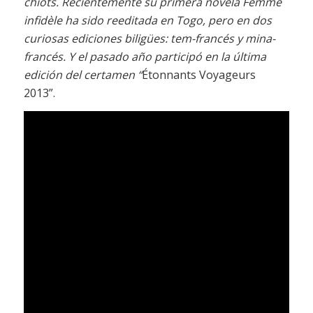
chiots
. Recientemente su primera novela
Femme
infidèle
ha sido reeditada en Togo, pero en dos
curiosas ediciones biligües: tem-francés y mina-
francés. Y el pasado año participó en la última
edición del certamen “
Étonnants Voyageurs
2013”.