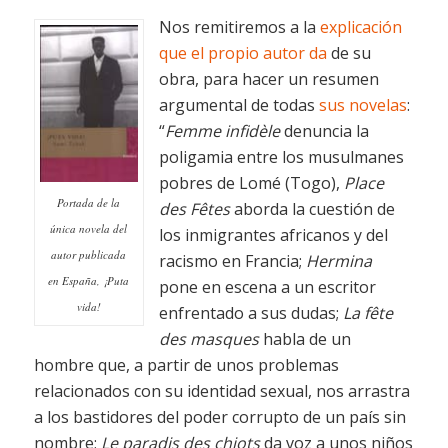
Nos remitiremos a la
explicación
que el propio autor da
de su
obra, para hacer un resumen
argumental de todas
sus novelas
:
“
Femme infidèle
denuncia la
poligamia entre los musulmanes
pobres de Lomé (Togo),
Place
Portada de la
des Fêtes
aborda la cuestión de
única novela del
los inmigrantes africanos y del
autor publicada
racismo en Francia;
Hermina
en España,
¡Puta
pone en escena a un escritor
vida!
enfrentado a sus dudas;
La fête
des masques
habla de un
hombre que, a partir de unos problemas
relacionados con su identidad sexual, nos arrastra
a los bastidores del poder corrupto de un país sin
nombre;
Le paradis des chiots
da voz a unos niños