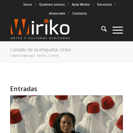
Inicio
Quiénes somos
Aula Wiriko
Servicios
Anúnciate
Contacto
Listado de la etiqueta: cines
Usted está aquí:
Inicio
/
cines
Entradas